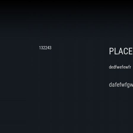
132243
PLAC
dedfwefewfr
dafefwfg