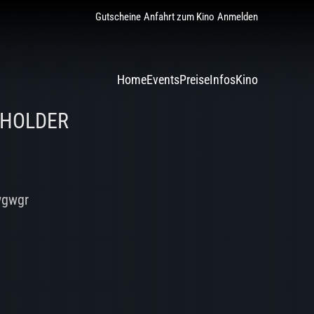
Gutscheine
Anfahrt zum Kino
Anmelden
Home
Events
Preise
Infos
Kino
EHOLDER
wgwgr