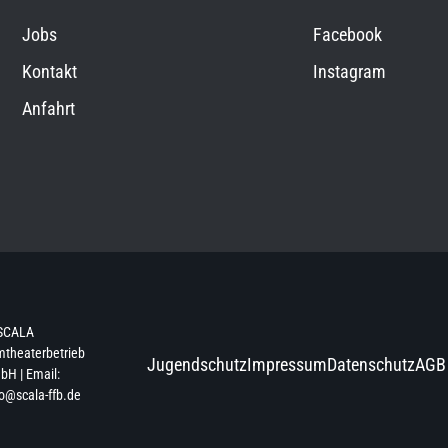
Jobs
Facebook
Kontakt
Instagram
Anfahrt
SCALA
mtheaterbetrieb
Jugendschutz
Impressum
Datenschutz
AGB
H | Email:
o@scala-ffb.de